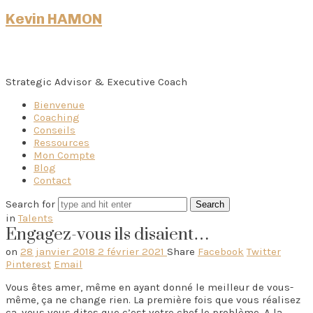
Kevin HAMON
Strategic Advisor & Executive Coach
Bienvenue
Coaching
Conseils
Ressources
Mon Compte
Blog
Contact
Search for
in
Talents
Engagez-vous ils disaient…
on
28 janvier 2018
2 février 2021
Share
Facebook
Twitter
Pinterest
Email
Vous êtes amer, même en ayant donné le meilleur de vous-
même, ça ne change rien. La première fois que vous réalisez
ça, vous vous dites que c’est votre chef le problème. A la