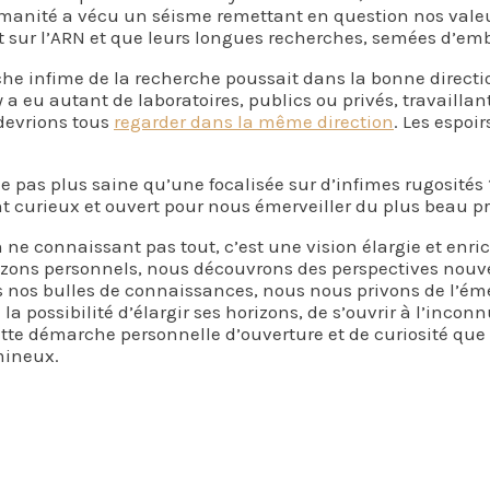
L’humanité a vécu un séisme remettant en question nos valeu
t sur l’ARN et que leurs longues recherches, semées d’emb
he infime de la recherche poussait dans la bonne directio
a eu autant de laboratoires, publics ou privés, travaillan
 devrions tous
regarder dans la même direction
. Les espoi
lle pas plus saine qu’une focalisée sur d’infimes rugosités
t curieux et ouvert pour nous émerveiller du plus beau pro
 connaissant pas tout, c’est une vision élargie et enrich
rizons personnels, nous découvrons des perspectives nouv
 nos bulles de connaissances, nous nous privons de l’émer
la possibilité d’élargir ses horizons, de s’ouvrir à l’inco
 cette démarche personnelle d’ouverture et de curiosité q
mineux.