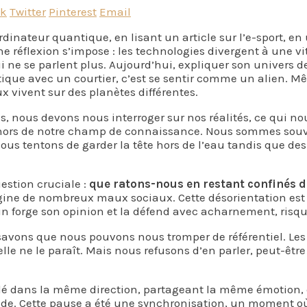
ok
Twitter
Pinterest
Email
rdinateur quantique, en lisant un article sur l’e-sport, en
ne réflexion s’impose : les technologies divergent à une vi
i ne se parlent plus. Aujourd’hui, expliquer son univers 
que avec un courtier, c’est se sentir comme un alien. Mê
 vivent sur des planètes différentes.
 nous devons nous interroger sur nos réalités, ce qui nou
hors de notre champ de connaissance. Nous sommes souv
. Nous tentons de garder la tête hors de l’eau tandis que 
estion cruciale :
que ratons-nous en restant confinés 
rigine de nombreux maux sociaux. Cette désorientation e
 forge son opinion et la défend avec acharnement, risqua
savons que nous pouvons nous tromper de référentiel. Les
lle ne le paraît. Mais nous refusons d’en parler, peut-êtr
rdé dans la même direction, partageant la même émotion, 
 vide. Cette pause a été une synchronisation, un moment 