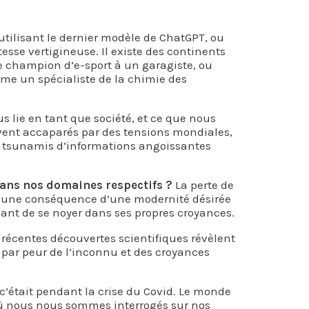
 utilisant le dernier modèle de ChatGPT, ou
tesse vertigineuse. Il existe des continents
de champion d’e-sport à un garagiste, ou
me un spécialiste de la chimie des
s lie en tant que société, et ce que nous
ent accaparés par des tensions mondiales,
des tsunamis d’informations angoissantes
dans nos domaines respectifs ?
La perte de
st une conséquence d’une modernité désirée
nt de se noyer dans ses propres croyances.
 récentes découvertes scientifiques révèlent
e par peur de l’inconnu et des croyances
c’était pendant la crise du Covid. Le monde
où nous nous sommes interrogés sur nos