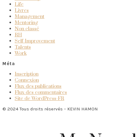
Life
Livres
Management
Mentoring
Non classé
RH
Self-Improvement
Talents
Work
Méta
Inscription
Connexion
Flux des publications
Flux des commentaires
Site de WordPress-FR
© 2024 Tous droits réservés – KEVIN HAMON